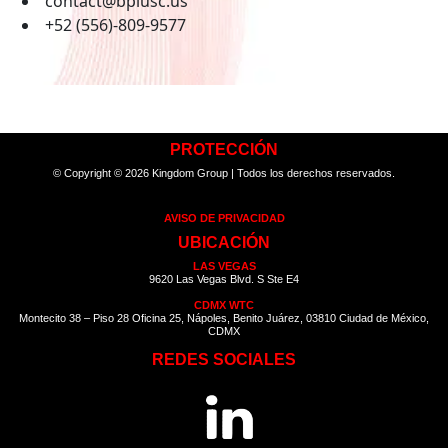
contact@bplusc.us
+52 (556)-809-9577
PROTECCIÓN
© Copyright ©
2026 Kingdom Group | Todos los derechos reservados.
AVISO DE PRIVACIDAD
UBICACIÓN
LAS VEGAS
9620 Las Vegas Blvd. S Ste E4
CDMX WTC
Montecito 38 – Piso 28 Oficina 25, Nápoles, Benito Juárez, 03810 Ciudad de México,
CDMX
REDES SOCIALES