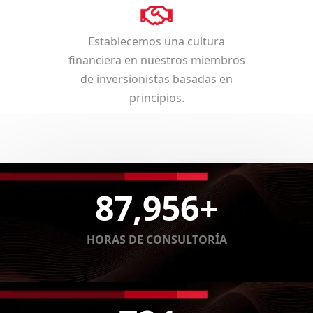
Establecemos una cultura
financiera en nuestros miembros
de inversionistas basadas en
principios.
87,956
+
HORAS DE CONSULTORÍA