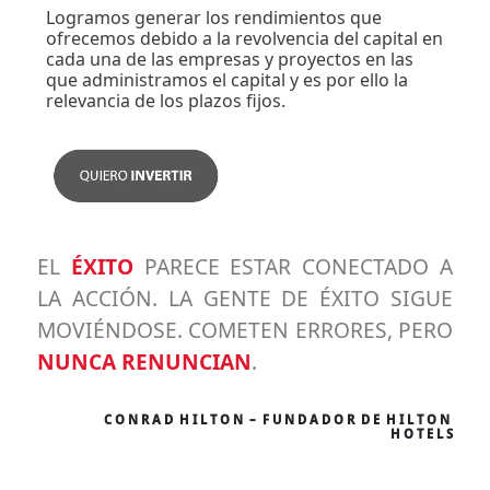
Logramos generar los rendimientos que
ofrecemos debido a la revolvencia del capital en
cada una de las empresas y proyectos en las
que administramos el capital y es por ello la
relevancia de los plazos fijos.
EL
ÉXITO
PARECE ESTAR CONECTADO A
LA ACCIÓN. LA GENTE DE ÉXITO SIGUE
MOVIÉNDOSE. COMETEN ERRORES, PERO
NUNCA RENUNCIAN
.
C O N R A D H I L T O N – F U N D A D O R D E H I L T O N
H O T E L S